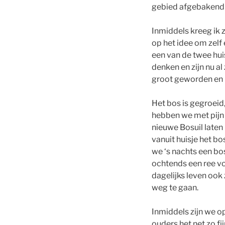
gebied afgebakend h
Inmiddels kreeg ik 
op het idee om zelf 
een van de twee hui
denken en zijn nu al
groot geworden en
Het bos is gegroeid
hebben we met pijn 
nieuwe Bosuil laten
vanuit huisje het b
we ‘s nachts een bos
ochtends een ree vo
dagelijks leven ook
weg te gaan.
Inmiddels zijn we o
ouders het net zo fij