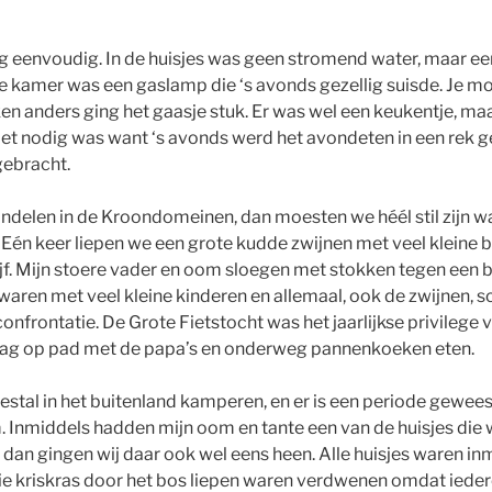
rg eenvoudig. In de huisjes was geen stromend water, maar 
de kamer was een gaslamp die ‘s avonds gezellig suisde. Je 
en anders ging het gaasje stuk. Er was wel een keukentje, ma
niet nodig was want ‘s avonds werd het avondeten in een rek 
gebracht.
delen in de Kroondomeinen, dan moesten we héél stil zijn w
 Eén keer liepen we een grote kudde zwijnen met veel kleine b
t lijf. Mijn stoere vader en oom sloegen met stokken tegen ee
 waren met veel kleine kinderen en allemaal, ook de zwijnen,
nfrontatie. De Grote Fietstocht was het jaarlijkse privilege 
 dag op pad met de papa’s en onderweg pannenkoeken eten.
tal in het buitenland kamperen, en er is een periode geweest 
Inmiddels hadden mijn oom en tante een van de huisjes die w
 dan gingen wij daar ook wel eens heen. Alle huisjes waren in
ie kriskras door het bos liepen waren verdwenen omdat iedere