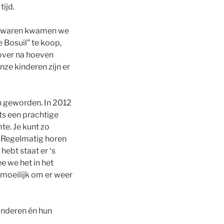
ijd.
nte waren kwamen we
e Bosuil” te koop,
 over na hoeven
nze kinderen zijn er
en geworden. In 2012
ts een prachtige
te. Je kunt zo
. Regelmatig horen
hebt staat er ‘s
e we het in het
 moeilijk om er weer
inderen én hun