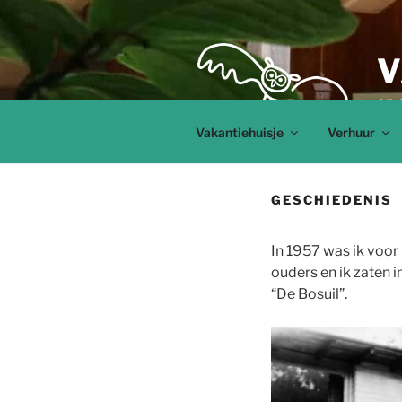
Ga
naar
de
V
inhoud
op 
Vakantiehuisje
Verhuur
GESCHIEDENIS
In 1957 was ik voor
ouders en ik zaten i
“De Bosuil”.