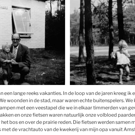
n een lange reeks vakanties. In de loop van de jaren kreeg ik e
. We woonden in de stad, maar waren echte buitenspelers. W
mpen met een veestapel die we in elkaar timmerden van g
ken en onze fietsen waren natuurlijk onze volbloed paard
 het bos en over de prairie reden. Die fietsen werden samen
s met de vrachtauto van de kwekerij van mijn opa vanuit Am