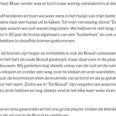
ad. Maar verder was er toch maar weinig veranderd in al die t
zelf kinderen en toen we weer eens in het huisje van mijn ta
eens naar een huisje uit te kijken. Tot mijn verrassing stond “D
sjes waarin we ooit waren begonnen. We hebben er niet lang
 zo’n 30 jaar de trotse eigenaars van een “buitenhuis” en ook o
 hebben in dezelfde bomen geklommen.
, de bomen zijn hoger en inmiddels is ook de Bosuil volwass
in het hart de oude Bosuil gesloopt, maar daarvoor in de plaa
 bouwen. Wij genieten nog steeds volop van de rust en de ruim
os inlopen en zonder een weg over te steken en uren wandelen
uil, de koolmezen eten de kruimels van je bord en als je geluk 
or het raam. Zodra we in “De Bosuil” zijn vergeten we waarme
 zo druk hebben en nog steeds vind ik het elke keer weer even
pa en oma geworden en tot ons grote plezier vinden de kleink
n als wij om in de Bosuil te verblijven.