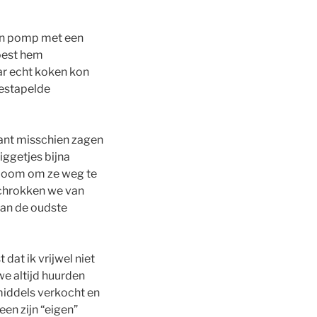
een pomp met een
moest hem
ar echt koken kon
gestapelde
ant misschien zagen
iggetjes bijna
n boom om ze weg te
 schrokken we van
van de oudste
dat ik vrijwel niet
e altijd huurden
middels verkocht en
en zijn “eigen”