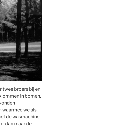
r twee broers bij en
e klommen in bomen,
evonden
en waarmee we als
 met de wasmachine
sterdam naar de