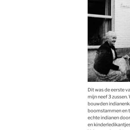
Dit was de eerste va
mijn neef 3 zussen
bouwden indianenka
boomstammen en tak
echte indianen door
en kinderledikantje