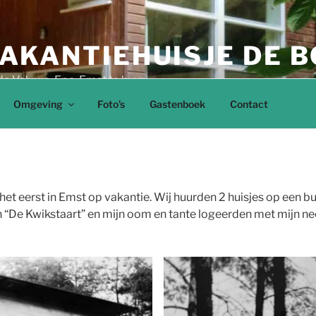
AKANTIEHUISJE DE B
de Veluwe, Epe, Emst te huur
Omgeving
Foto’s
Gastenboek
Contact
 het eerst in Emst op vakantie. Wij huurden 2 huisjes op een 
n “De Kwikstaart” en mijn oom en tante logeerden met mijn nee